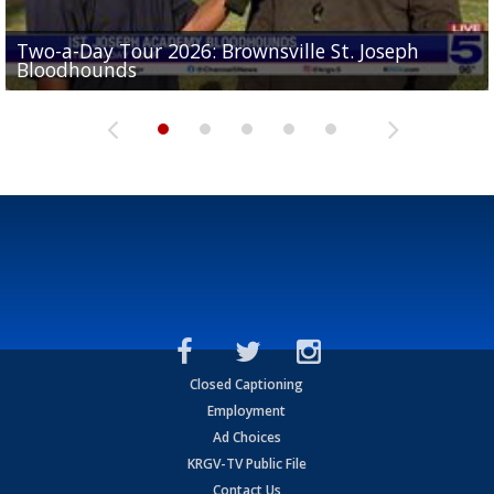
Two-a-Day Tour 2026: Brownsville St. Joseph
Two-a-Day Tour 2026: St. Joseph Academy
Sit-down interview with UTRGV wide receiver
Bloodhounds
Bloodhounds
Two-a-Day Tour 2026: Sharyland Rattlers
Tavian Cord
Two-a-Day Tour 2026: Raymondville Bearkats
Closed Captioning
Employment
Ad Choices
KRGV-TV Public File
Contact Us