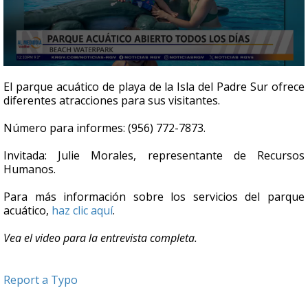
0
seconds
El parque acuático de playa de la Isla del Padre Sur ofrece
of
diferentes atracciones para sus visitantes.
3
minutes,
47
Número para informes: (956) 772-7873.
seconds
Invitada: Julie Morales, representante de Recursos
Humanos.
Para más información sobre los servicios del parque
acuático,
haz clic aquí
.
Vea el video para la entrevista completa.
Report a Typo