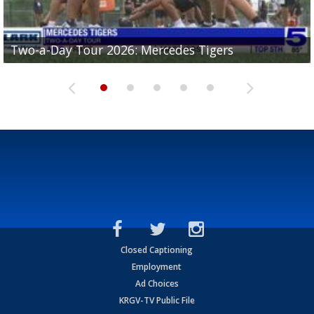
Two-a-Day Tour 2026: Mercedes Tigers
Two-a-Day Tour 2026: Progreso Red Ants
Two-a-Day Tour 2026: Donna Redskins
Two-a-Day Tour 2026: Brownsville Pace Vikings
Two-a-Day Tour 2026: La Joya Coyotes
Closed Captioning
Employment
Ad Choices
KRGV-TV Public File