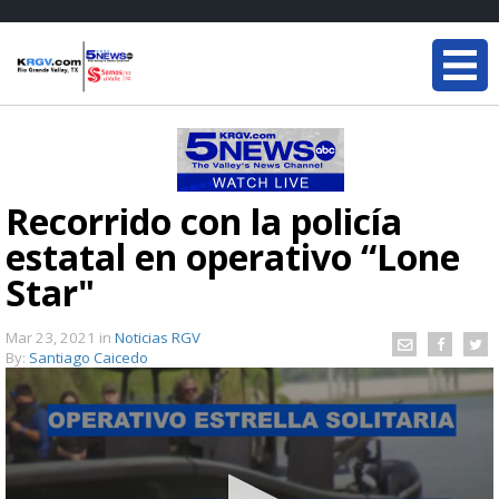
Recorrido con la policía
estatal en operativo “Lone
Star"
Mar 23, 2021
in
Noticias RGV
By:
Santiago Caicedo