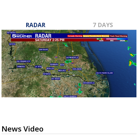
RADAR
7 DAYS
News Video