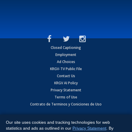
Closed Captioning
Employment
Ad Choices
KRGV-TV Public File
Contact Us
KRGV AI Policy
Privacy Statement
Terms of Use
Contrato de Terminos y Coniciones de Uso
Copyright
2026
MOBILE VIDEO TAPES, INC. (dba KRGV), 900 East
Expressway, Weslaco, TX 78596.
Our site uses cookies and tracking technologies for web
statistics and ads as outlined in our
Privacy Statement
. By
All Rights Reserved. Powered by:
Ruby Shore Software