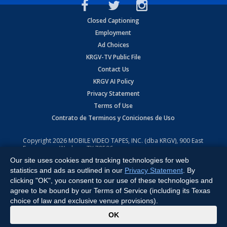
Closed Captioning
Employment
Ad Choices
KRGV-TV Public File
Contact Us
KRGV AI Policy
Privacy Statement
Terms of Use
Contrato de Terminos y Coniciones de Uso
Copyright
2026
MOBILE VIDEO TAPES, INC. (dba KRGV), 900 East
Expressway, Weslaco, TX 78596.
Our site uses cookies and tracking technologies for web
All Rights Reserved. Powered by:
Ruby Shore Software
statistics and ads as outlined in our
Privacy Statement
. By
clicking "OK", you consent to our use of these technologies and
agree to be bound by our Terms of Service (including its Texas
choice of law and exclusive venue provisions).
x
OK