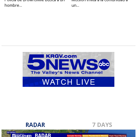
hombre...
un...
RADAR
7 DAYS