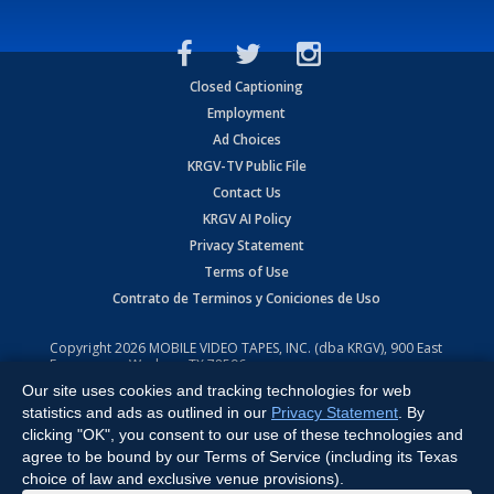
Closed Captioning
Employment
Ad Choices
KRGV-TV Public File
Contact Us
KRGV AI Policy
Privacy Statement
Terms of Use
Contrato de Terminos y Coniciones de Uso
Copyright
2026
MOBILE VIDEO TAPES, INC. (dba KRGV), 900 East
Expressway, Weslaco, TX 78596.
Our site uses cookies and tracking technologies for web
All Rights Reserved. Powered by:
Ruby Shore Software
statistics and ads as outlined in our
Privacy Statement
. By
clicking "OK", you consent to our use of these technologies and
agree to be bound by our Terms of Service (including its Texas
choice of law and exclusive venue provisions).