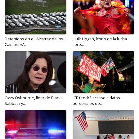
Detenidos en el 'Alcatraz de los
Hulk Hogan, ícono de la lucha
Caimanes'...
libre...
Ozzy Osbourne, líder de Black
ICE tendrá acceso a datos
Sabbath y...
personales de...