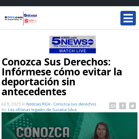
Conozca Sus Derechos:
Infórmese cómo evitar la
deportación sin
antecedentes
Jul 9, 2025
in
Noticias RGV - Conozca sus derechos
By:
Las oficinas legales de Susana Silva