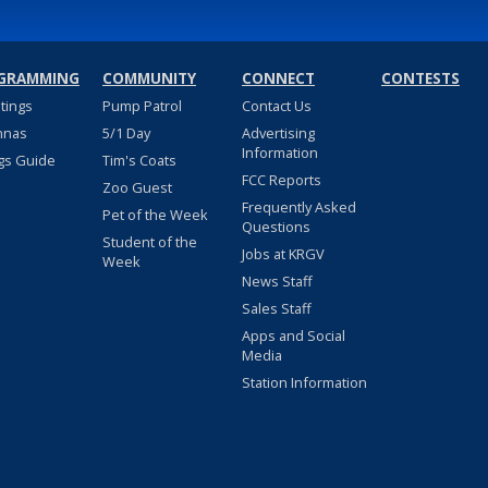
GRAMMING
COMMUNITY
CONNECT
CONTESTS
stings
Pump Patrol
Contact Us
nnas
5/1 Day
Advertising
Information
gs Guide
Tim's Coats
FCC Reports
Zoo Guest
Frequently Asked
Pet of the Week
Questions
Student of the
Jobs at KRGV
Week
News Staff
Sales Staff
Apps and Social
Media
Station Information