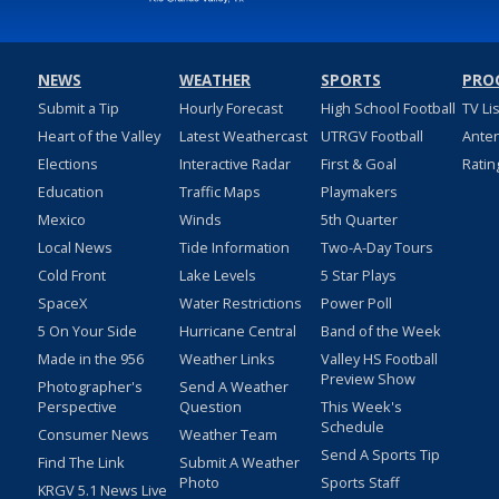
NEWS
WEATHER
SPORTS
PRO
Submit a Tip
Hourly Forecast
High School Football
TV Li
Heart of the Valley
Latest Weathercast
UTRGV Football
Ante
Elections
Interactive Radar
First & Goal
Ratin
Education
Traffic Maps
Playmakers
Mexico
Winds
5th Quarter
Local News
Tide Information
Two-A-Day Tours
Cold Front
Lake Levels
5 Star Plays
SpaceX
Water Restrictions
Power Poll
5 On Your Side
Hurricane Central
Band of the Week
Made in the 956
Weather Links
Valley HS Football
Preview Show
Photographer's
Send A Weather
Perspective
Question
This Week's
Schedule
Consumer News
Weather Team
Send A Sports Tip
Find The Link
Submit A Weather
Photo
Sports Staff
KRGV 5.1 News Live