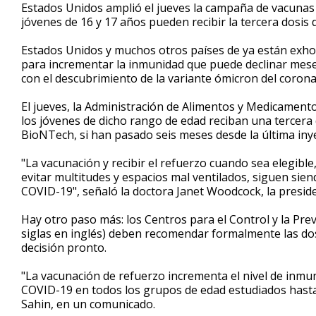
seconds
Estados Unidos amplió el jueves la campaña de vacunas 
of
jóvenes de 16 y 17 años pueden recibir la tercera dosis d
40
seconds
Volume
90%
Estados Unidos y muchos otros países de ya están exhort
para incrementar la inmunidad que puede declinar meses
con el descubrimiento de la variante ómicron del corona
El jueves, la Administración de Alimentos y Medicamen
los jóvenes de dicho rango de edad reciban una tercera d
BioNTech, si han pasado seis meses desde la última iny
"La vacunación y recibir el refuerzo cuando sea elegibl
evitar multitudes y espacios mal ventilados, siguen si
COVID-19", señaló la doctora Janet Woodcock, la presid
Hay otro paso más: los Centros para el Control y la P
siglas en inglés) deben recomendar formalmente las do
decisión pronto.
"La vacunación de refuerzo incrementa el nivel de inmun
COVID-19 en todos los grupos de edad estudiados hasta
Sahin, en un comunicado.