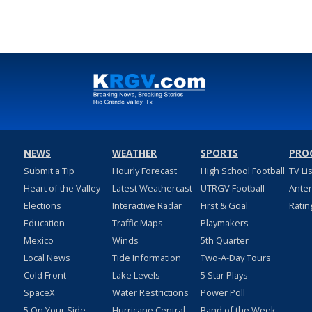
NEWS
WEATHER
SPORTS
PRO
Submit a Tip
Hourly Forecast
High School Football
TV Li
Heart of the Valley
Latest Weathercast
UTRGV Football
Ante
Elections
Interactive Radar
First & Goal
Ratin
Education
Traffic Maps
Playmakers
Mexico
Winds
5th Quarter
Local News
Tide Information
Two-A-Day Tours
Cold Front
Lake Levels
5 Star Plays
SpaceX
Water Restrictions
Power Poll
5 On Your Side
Hurricane Central
Band of the Week