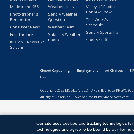
Made in the 956
Weather Links
Valley HS Football
Preview Show
Photographer's
Send A Weather
Perspective
Question
This Week's
Schedule
Consumer News
Weather Team
Send A Sports Tip
Find The Link
Submit A Weather
Photo
Sports Staff
KRGV 5.1 News Live
Stream
Closed Captioning
Employment
Ad Choices
KR
Uso
Copyright
2026
MOBILE VIDEO TAPES, INC. (dba KRGV), 900 
All Rights Reserved. Powered by:
Ruby Shore Software
Our site uses cookies and tracking technologies for 
technologies and agree to be bound by our Terms of 