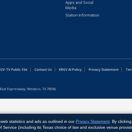
Apps and Social
Media
Station Information
GV-TV Public File
Contact Us
KRGV AI Policy
Privacy Statement
Ter
East Expressway, Weslaco, TX 78596.
web statistics and ads as outlined in our
Privacy Statement
. By clickin
Service (including its Texas choice of law and exclusive venue provisi