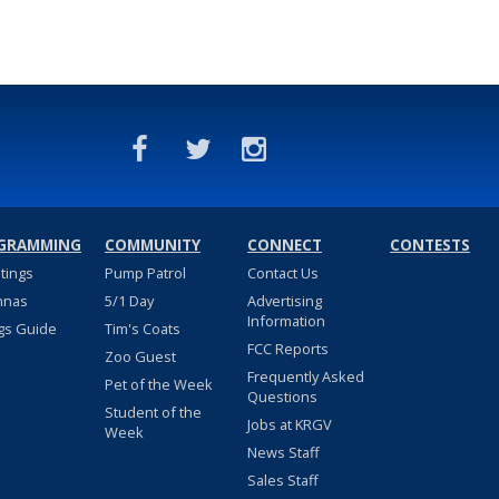
GRAMMING
COMMUNITY
CONNECT
CONTESTS
stings
Pump Patrol
Contact Us
nnas
5/1 Day
Advertising
Information
gs Guide
Tim's Coats
FCC Reports
Zoo Guest
Frequently Asked
Pet of the Week
Questions
Student of the
Jobs at KRGV
Week
News Staff
Sales Staff