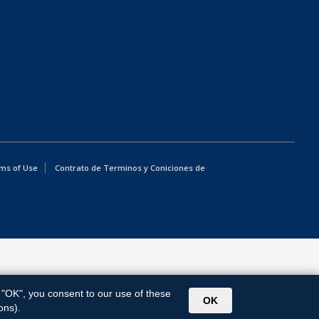
ms of Use
Contrato de Terminos y Coniciones de
g "OK", you consent to our use of these
OK
ons).