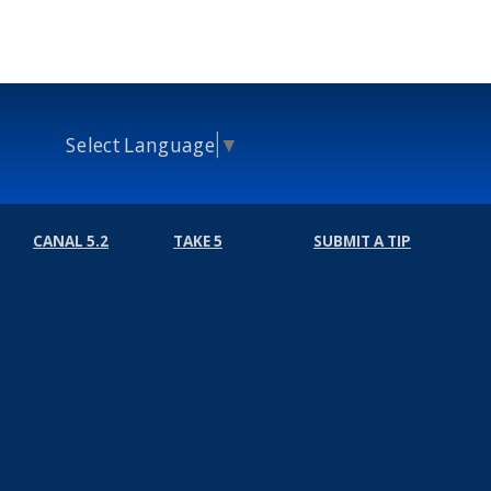
Select Language
▼
CANAL 5.2
TAKE 5
SUBMIT A TIP