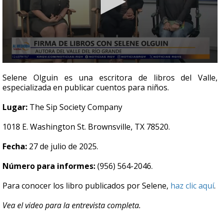
0
seconds
Selene Olguin es una escritora de libros del Valle,
of
especializada en publicar cuentos para niños.
6
minutes,
58
Lugar:
The Sip Society Company
seconds
1018 E. Washington St. Brownsville, TX 78520.
Fecha:
27 de julio de 2025.
Número para informes:
(956) 564-2046.
Para conocer los libro publicados por Selene,
haz clic aquí
.
Vea el video para la entrevista completa.