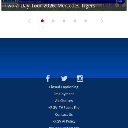
Two-a-Day Tour 2026: Mercedes Tigers
Two-a-Day Tour 2026: Progreso Red Ants
Two-a-Day Tour 2026: Donna Redskins
Two-a-Day Tour 2026: Brownsville Pace Vikings
Two-a-Day Tour 2026: La Joya Coyotes
Closed Captioning
Employment
Ad Choices
KRGV-TV Public File
Contact Us
KRGV AI Policy