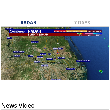
RADAR
7 DAYS
News Video