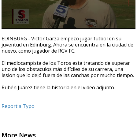
0
seconds
EDINBURG - Victor Garza empezó jugar fútbol en su
of
juventud en Edinburg. Ahora se encuentra en la ciudad de
2
nuevo, como jugador de RGV FC.
minutes,
11
seconds
El mediocampista de los Toros esta tratando de superar
uno de los obstaculos más difíciles de su carrera, una
lesion que lo dejó fuera de las canchas por mucho tiempo.
Rubén Juárez tiene la historia en el video adjunto.
Report a Typo
More News