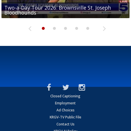
Two-a-Day Tour 2026: Brownsville St. Joseph
Two-a-Day Tour 2026: St. Joseph Academy
Sit-down interview with UTRGV wide receiver
Bloodhounds
Bloodhounds
Two-a-Day Tour 2026: Sharyland Rattlers
Tavian Cord
Two-a-Day Tour 2026: Raymondville Bearkats
Closed Captioning
Employment
Ad Choices
KRGV-TV Public File
Contact Us