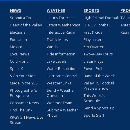
NEWS
WEATHER
SPORTS
PRO
Submit a Tip
Hourly Forecast
High School Football
TV Li
Heart of the Valley
Latest Weathercast
UTRGV Football
Ante
Elections
Interactive Radar
First & Goal
Ratin
Education
Traffic Maps
Playmakers
Mexico
Winds
5th Quarter
Local News
Tide Information
Two-A-Day Tours
Cold Front
Lake Levels
5 Star Plays
SpaceX
Water Restrictions
Power Poll
5 On Your Side
Hurricane Central
Band of the Week
Made in the 956
Weather Links
Valley HS Football
Preview Show
Photographer's
Send A Weather
Perspective
Question
This Week's
Schedule
Consumer News
Weather Team
Send A Sports Tip
Find The Link
Submit A Weather
Photo
Sports Staff
KRGV 5.1 News Live
Stream