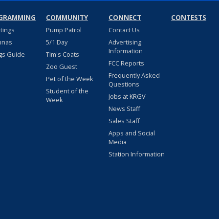
GRAMMING
COMMUNITY
CONNECT
CONTESTS
stings
Pump Patrol
Contact Us
nnas
5/1 Day
Advertising
Information
gs Guide
Tim's Coats
FCC Reports
Zoo Guest
Frequently Asked
Pet of the Week
Questions
Student of the
Jobs at KRGV
Week
News Staff
Sales Staff
Apps and Social
Media
Station Information