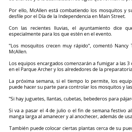
minute,
53
Por ello, McAllen está combatiendo los mosquitos y s
seconds
Volume
desfile por el Día de la Independencia en Main Street.
90%
Con las recientes lluvias, el ayuntamiento dice q
especialmente para los que estén en el evento.
"Los mosquitos crecen muy rápido", comentó Nancy T
McAllen.
Los equipos encargados comenzarán a fumigar a las 3 de
en el Parque Archer y los alrededores de la preparatoria
La próxima semana, si el tiempo lo permite, los equi
puede hacer su parte para controlar los mosquitos y la
"Si hay juguetes, llantas, cubetas, bebederos para pája
Si va a pasar el 4 de julio o el fin de semana festivo
manga larga al amanecer y al anochecer, además de usa
También puede colocar ciertas plantas cerca de su pue