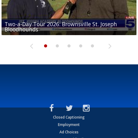
Two-a-Day Tour 2026: Brownsville St. Joseph
Two-a-Day Tour 2026: St. Joseph Academy
Sit-down interview with UTRGV wide receiver
Bloodhounds
Bloodhounds
Two-a-Day Tour 2026: Sharyland Rattlers
Tavian Cord
Two-a-Day Tour 2026: Raymondville Bearkats
Closed Captioning
Employment
Ad Choices