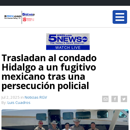
Trasladan al condado
Hidalgo a un fugitivo
mexicano tras una
persecución policial
Jul 2, 2025
in
Noticias RGV
By:
Luis Cuadros