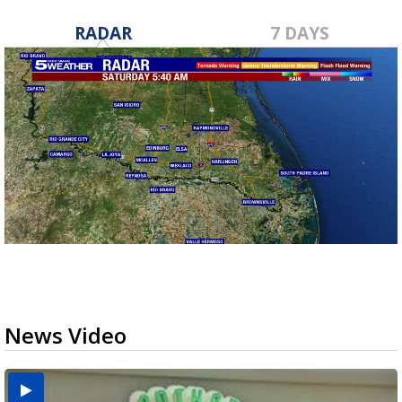
RADAR
7 DAYS
News Video