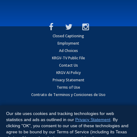
Closed Captioning
Employment
Ad Choices
KRGV-TV Public File
Contact Us
KRGV AI Policy
Privacy Statement
Terms of Use
Contrato de Terminos y Coniciones de Uso
Copyright
2026
MOBILE VIDEO TAPES, INC. (dba KRGV), 900 East
Expressway, Weslaco, TX 78596.
Our site uses cookies and tracking technologies for web
statistics and ads as outlined in our
Privacy Statement
. By
All Rights Reserved. Powered by:
Ruby Shore Software
clicking "OK", you consent to our use of these technologies and
agree to be bound by our Terms of Service (including its Texas