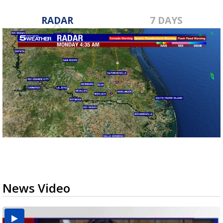
RADAR
7 DAYS
News Video