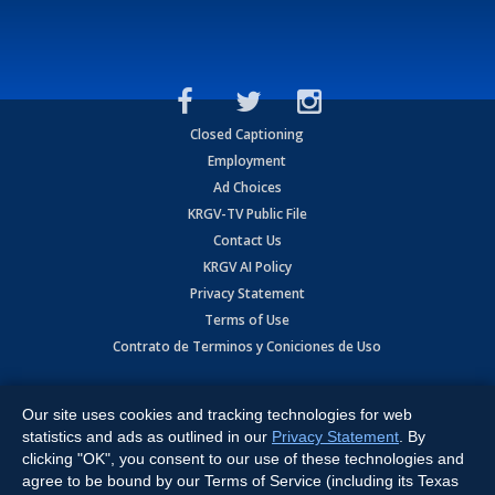
Closed Captioning
Employment
Ad Choices
KRGV-TV Public File
Contact Us
KRGV AI Policy
Privacy Statement
Terms of Use
Contrato de Terminos y Coniciones de Uso
Copyright
2026
MOBILE VIDEO TAPES, INC. (dba KRGV), 900 East
Expressway, Weslaco, TX 78596.
Our site uses cookies and tracking technologies for web
statistics and ads as outlined in our
Privacy Statement
. By
All Rights Reserved. Powered by:
Ruby Shore Software
clicking "OK", you consent to our use of these technologies and
agree to be bound by our Terms of Service (including its Texas