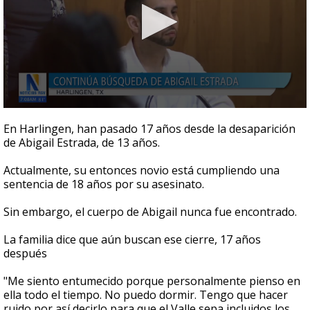
0
seconds
En Harlingen,
han pasado 17 años desde la desaparición
of
de
Abigail Estrada, de 13 años.
1
minute,
20
Actualmente, su entonces novio está cumpliendo una
seconds
sentencia de 18 años por su asesinato.
Sin embargo, el cuerpo de Abigail nunca fue encontrado.
La familia dice
que aún buscan ese cierre, 17 años
después
"Me siento entumecido porque personalmente pienso en
ella todo el tiempo. No puedo dormir. Tengo que hacer
ruido por así decirlo para que el Valle sepa incluidos los