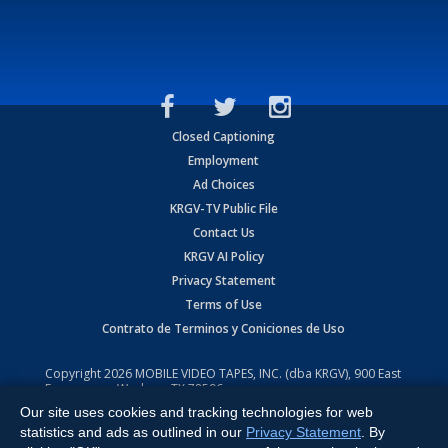
Closed Captioning
Employment
Ad Choices
KRGV-TV Public File
Contact Us
KRGV AI Policy
Privacy Statement
Terms of Use
Contrato de Terminos y Coniciones de Uso
Copyright
2026
MOBILE VIDEO TAPES, INC. (dba KRGV), 900 East
Expressway, Weslaco, TX 78596.
Our site uses cookies and tracking technologies for web
All Rights Reserved. Powered by:
Ruby Shore Software
statistics and ads as outlined in our
Privacy Statement
. By