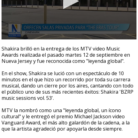
0
seconds
Shakira brilló en la entrega de los MTV video Music
of
Awards realizada el pasado martes 12 de septiembre en
2
Nueva Jersey y fue reconocida como "leyenda global".
minutes,
3
seconds
En el show, Shakira se lució con un espectáculo de 10
minutos en el que hizo un recorrido por toda su carrera
musical, dando un cierre por los aires, cantando con todo
el público uno de sus más recientes éxitos: Shakira 'BZRP
music sessions vol. 53'.
MTV la nombró como una "leyenda global, un ícono
cultural" y le entregó el premio Michael Jackson video
Vanguard Award, el más alto galardón de la cadena, a la
que la artista agradeció por apoyarla desde siempre.