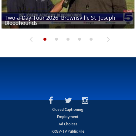
Two-a-Day Tour 2026: Brownsville St. Joseph
Two-a-Day Tour 2026: St. Joseph Academy
Sit-down interview with UTRGV wide receiver
Bloodhounds
Bloodhounds
Two-a-Day Tour 2026: Sharyland Rattlers
Tavian Cord
Two-a-Day Tour 2026: Raymondville Bearkats
Closed Captioning
Employment
Ad Choices
KRGV-TV Public File