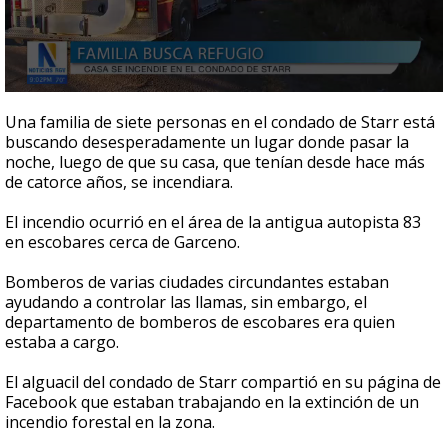
0
seconds
Una familia de siete personas en el condado de Starr está
of
buscando desesperadamente un lugar donde pasar la
1
noche, luego de que su casa, que tenían desde hace más
minute,
53
de catorce años, se incendiara.
seconds
El incendio ocurrió en el área de la antigua autopista 83
en escobares cerca de Garceno.
B
omberos de varias ciudades circundantes estaban
ayudando a controlar las llamas, sin embargo,
el
departamento de bomberos de escobares era quien
estaba a cargo.
El alguacil del condado de Starr compartió en su página de
Facebook que estaban trabajando en la extinción de un
incendio forestal en la zona.