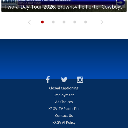
Two-a-Day Tour 2026: Brownsville Porter Cowboys
Two-a-Day Tour 2026: Brownsville Lopez Lobos
Two-a-Day Tour 2026: Mercedes Tigers
Two-a-Day Tour 2026: Progreso Red Ants
Two-a-Day Tour 2026: Donna Redskins
Closed Captioning
Employment
Ad Choices
KRGV-TV Public File
Contact Us
KRGV AI Policy