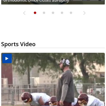
orthodontic office closes abruptly
Rowe...
Pharr...
at annual Technovate conference
Harlingen cancer clinic
Sports Video