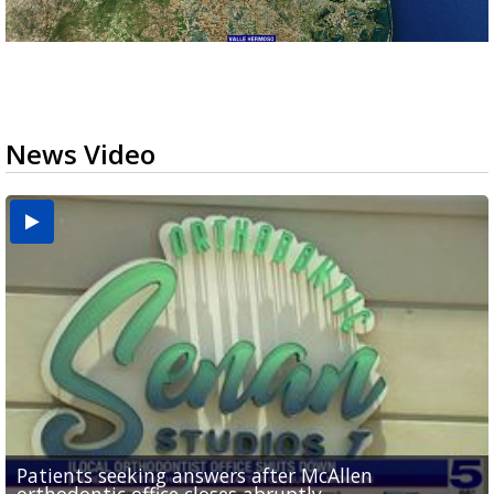
News Video
USDA inspector withdrawal halts Michoacán
Patients seeking answers after McAllen
'I am going to make the best out of it': Nikki
avocado exports, raising shortage concerns for
McAllen ISD educators explore AI and digital tools
Former employee accused of stealing $750K from