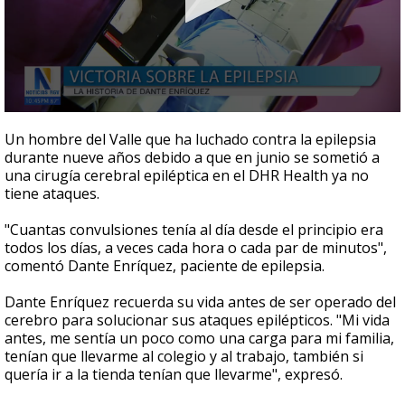
0
seconds
Un hombre del Valle que ha luchado contra la epilepsia
of
durante nueve años debido a que en junio se sometió a
3
una cirugía cerebral epiléptica en el DHR Health ya no
minutes,
8
tiene ataques.
seconds
"Cuantas convulsiones tenía al día desde el principio era
todos los días, a veces cada hora o cada par de minutos",
comentó Dante Enríquez, paciente de epilepsia.
Dante Enríquez recuerda su vida antes de ser operado del
cerebro para solucionar sus ataques epilépticos. "Mi vida
antes, me sentía un poco como una carga para mi familia,
tenían que llevarme al colegio y al trabajo, también si
quería ir a la tienda tenían que llevarme", expresó.