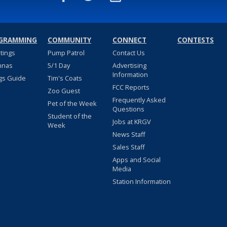
GRAMMING
COMMUNITY
CONNECT
CONTESTS
stings
Pump Patrol
Contact Us
nnas
5/1 Day
Advertising
Information
gs Guide
Tim's Coats
FCC Reports
Zoo Guest
Frequently Asked
Pet of the Week
Questions
Student of the
Jobs at KRGV
Week
News Staff
Sales Staff
Apps and Social
Media
Station Information