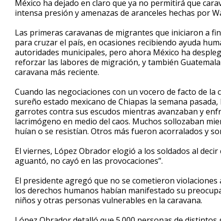
México ha dejado en claro que ya no permitirá que cara
intensa presión y amenazas de aranceles hechas por W
Las primeras caravanas de migrantes que iniciaron a f
para cruzar el país, en ocasiones recibiendo ayuda hum
autoridades municipales, pero ahora México ha despleg
reforzar las labores de migración, y también Guatemala
caravana más reciente.
Cuando las negociaciones con un vocero de facto de la c
sureño estado mexicano de Chiapas la semana pasada, 
garrotes contra sus escudos mientras avanzaban y enf
lacrimógeno en medio del caos. Muchos sollozaban mien
huían o se resistían. Otros más fueron acorralados y so
El viernes, López Obrador elogió a los soldados al decir
aguantó, no cayó en las provocaciones”.
El presidente agregó que no se cometieron violaciones
los derechos humanos habían manifestado su preocupaci
niños y otras personas vulnerables en la caravana.
López Obrador detalló que 5.000 personas de distintos