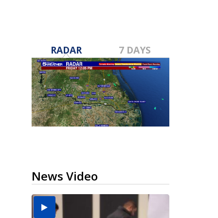
RADAR
7 DAYS
News Video