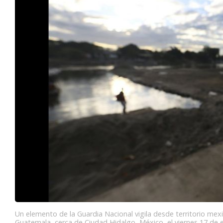
Un elemento de la Guardia Nacional vigila desde territorio mexi
Guatemala, cerca de Ciudad Hidalgo, México, el viernes 17 de