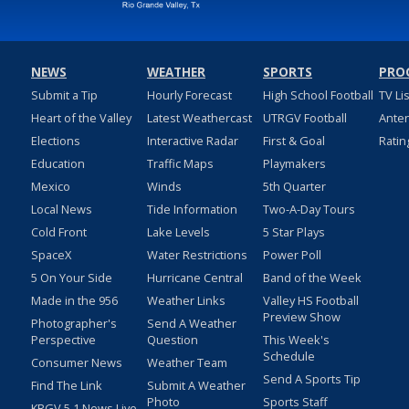
NEWS
WEATHER
SPORTS
PRO
Submit a Tip
Hourly Forecast
High School Football
TV Li
Heart of the Valley
Latest Weathercast
UTRGV Football
Ante
Elections
Interactive Radar
First & Goal
Ratin
Education
Traffic Maps
Playmakers
Mexico
Winds
5th Quarter
Local News
Tide Information
Two-A-Day Tours
Cold Front
Lake Levels
5 Star Plays
SpaceX
Water Restrictions
Power Poll
5 On Your Side
Hurricane Central
Band of the Week
Made in the 956
Weather Links
Valley HS Football
Preview Show
Photographer's
Send A Weather
Perspective
Question
This Week's
Schedule
Consumer News
Weather Team
Send A Sports Tip
Find The Link
Submit A Weather
Photo
Sports Staff
KRGV 5.1 News Live