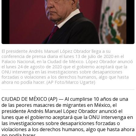
El presidente Andrés Manuel López Obrador llega a su
conferencia de prensa diaria el lunes 13 de julio de 2020 en el
Palacio Nacional, en la Ciudad de México. López Obrador anunció
el lunes 24 de agosto de 2020 que el gobierno aceptará que la
ONU intervenga en las investigaciones sobre desapariciones
forzadas o violaciones a los derechos humanos, algo que hasta
ahora no podía hacer. (AP Foto/Marco Ugarte)
CIUDAD DE MÉXICO (AP) — Al cumplirse 10 años de una
de las peores masacres de migrantes en México, el
presidente Andrés Manuel López Obrador anunció el
lunes que el gobierno aceptará que la ONU intervenga en
las investigaciones sobre desapariciones forzadas o
violaciones a los derechos humanos, algo que hasta ahora
no podía hacer.