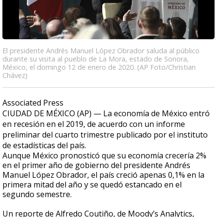
El presidente Andrés Manuel López Obrador saluda al público
durante su visita al pueblo de La Mora, estado de Sonora,
México, el domingo 12 de enero de 2020. (AP Foto/Christian
Chávez)
Associated Press
CIUDAD DE MÉXICO (AP) — La economía de México entró
en recesión en el 2019, de acuerdo con un informe
preliminar del cuarto trimestre publicado por el instituto
de estadísticas del país.
Aunque México pronosticó que su economía crecería 2%
en el primer año de gobierno del presidente Andrés
Manuel López Obrador, el país creció apenas 0,1% en la
primera mitad del año y se quedó estancado en el
segundo semestre.
Un reporte de Alfredo Coutiño, de Moody’s Analytics,