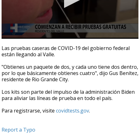
0
seconds
Las pruebas caseras de COVID-19 del gobierno federal
of
están llegando al Valle.
48
seconds
"Obtienes un paquete de dos, y cada uno tiene dos dentro,
por lo que básicamente obtienes cuatro", dijo Gus Benítez,
residente de Rio Grande City.
Los kits son parte del impulso de la administración Biden
para aliviar las líneas de prueba en todo el país.
Para registrarse, visite
covidtests.gov
.
Report a Typo