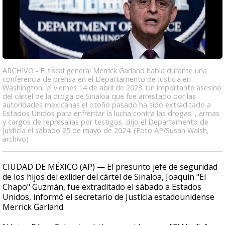
ARCHIVO - El fiscal general Merrick Garland habla durante una
conferencia de prensa en el Departamento de Justicia en
Washington, el viernes 14 de abril de 2023. Un importante asesino
del cártel de la droga de Sinaloa que fue arrestado por las
autoridades mexicanas el otoño pasado ha sido extraditado a
Estados Unidos para enfrentar la lucha contra las drogas. , armas
y cargos de represalias por testigos, dijo el Departamento de
Justicia el sábado 25 de mayo de 2024. (Foto AP/Susan Walsh,
archivo)
CIUDAD DE MÉXICO (AP) — El presunto jefe de seguridad
de los hijos del exlíder del cártel de Sinaloa, Joaquín "El
Chapo" Guzmán, fue extraditado el sábado a Estados
Unidos, informó el secretario de Justicia estadounidense
Merrick Garland.