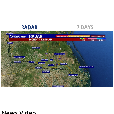
RADAR
7 DAYS
News Video