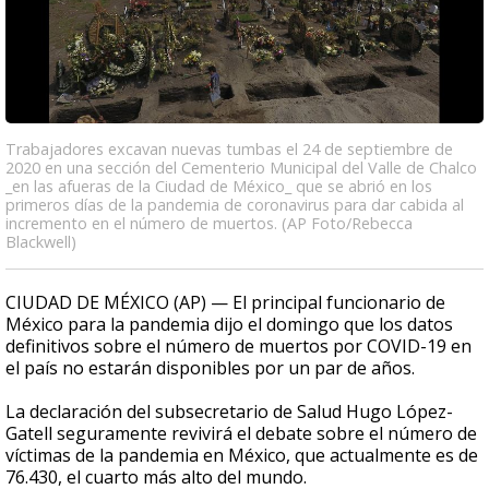
Trabajadores excavan nuevas tumbas el 24 de septiembre de
2020 en una sección del Cementerio Municipal del Valle de Chalco
_en las afueras de la Ciudad de México_ que se abrió en los
primeros días de la pandemia de coronavirus para dar cabida al
incremento en el número de muertos. (AP Foto/Rebecca
Blackwell)
CIUDAD DE MÉXICO (AP) — El principal funcionario de
México para la pandemia dijo el domingo que los datos
definitivos sobre el número de muertos por COVID-19 en
el país no estarán disponibles por un par de años.
La declaración del subsecretario de Salud Hugo López-
Gatell seguramente revivirá el debate sobre el número de
víctimas de la pandemia en México, que actualmente es de
76.430, el cuarto más alto del mundo.