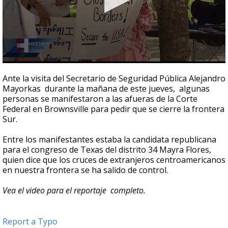
0
seconds
Ante la visita del Secretario de Seguridad Pública Alejandro
of
Mayorkas durante la mañana de este jueves, algunas
1
personas se manifestaron a las afueras de la Corte
minute,
12
Federal en Brownsville para pedir que se cierre la frontera
seconds
Sur.
Entre los manifestantes estaba la candidata republicana
para el congreso de Texas del distrito 34 Mayra Flores,
quien dice que los cruces de extranjeros centroamericanos
en nuestra frontera se ha salido de control.
Vea el video para el reportaje completo.
Report a Typo