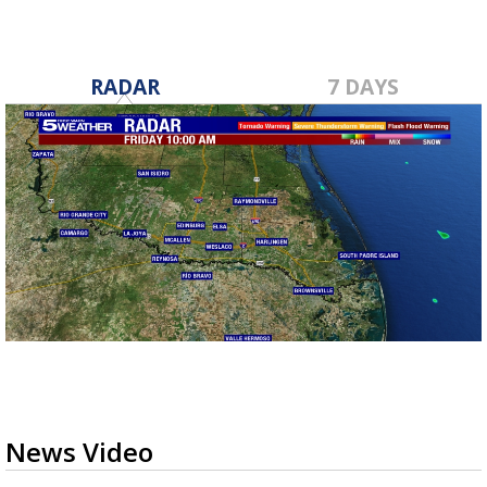
RADAR
7 DAYS
News Video