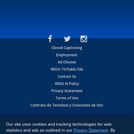
Closed Captioning
Employment
Ad Choices
KRGV-TV Public File
Contact Us
KRGV AI Policy
Privacy Statement
Terms of Use
Contrato de Terminos y Coniciones de Uso
Copyright
2026
MOBILE VIDEO TAPES, INC. (dba KRGV), 900 East
Expressway, Weslaco, TX 78596.
Our site uses cookies and tracking technologies for web
statistics and ads as outlined in our
Privacy Statement
. By
All Rights Reserved. Powered by:
Ruby Shore Software