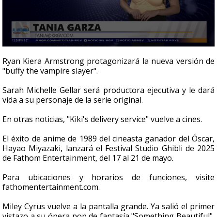
0
seconds
Ryan Kiera Armstrong protagonizará la nueva versión de
of
"buffy the vampire slayer".
1
minute,
43
Sarah Michelle Gellar será productora ejecutiva y le dará
seconds
vida a su personaje de la serie original.
En otras noticias, "Kiki's delivery service" vuelve a cines.
El éxito de anime de 1989 del cineasta ganador del Óscar,
Hayao Miyazaki, lanzará el Festival Studio Ghibli de 2025
de Fathom Entertainment, del 17 al 21 de mayo.
Para ubicaciones y horarios de funciones, visite
fathomentertainment.com.
Miley Cyrus vuelve a la pantalla grande. Ya salió el primer
vistazo a su ópera pop de fantasía "Something Beautiful",