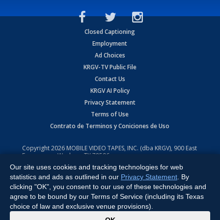
Closed Captioning
Employment
Ad Choices
KRGV-TV Public File
Contact Us
KRGV AI Policy
Privacy Statement
Terms of Use
Contrato de Terminos y Coniciones de Uso
Copyright
2026
MOBILE VIDEO TAPES, INC. (dba KRGV), 900 East
Expressway, Weslaco, TX 78596.
Our site uses cookies and tracking technologies for web
All Rights Reserved. Powered by:
Ruby Shore Software
statistics and ads as outlined in our
Privacy Statement
. By
clicking "OK", you consent to our use of these technologies and
agree to be bound by our Terms of Service (including its Texas
choice of law and exclusive venue provisions).
x