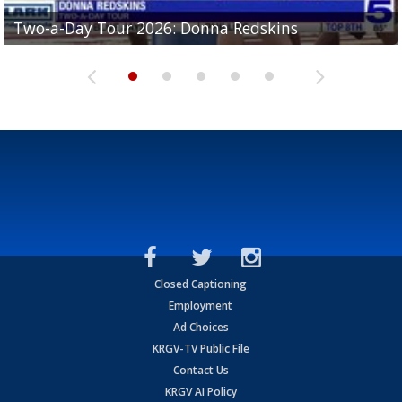
Two-a-Day Tour 2026: Brownsville St. Joseph
Two-a-Day Tour 2026: Donna Redskins
Two-a-Day Tour 2026: Brownsville Pace Vikings
Two-a-Day Tour 2026: La Joya Coyotes
Two-a-Day Tour 2026: Rio Hondo Bobcats
Bloodhounds
Closed Captioning
Employment
Ad Choices
KRGV-TV Public File
Contact Us
KRGV AI Policy