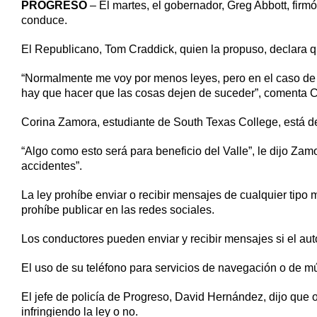
PROGRESO
– El martes, el gobernador, Greg Abbott, firm
of
conduce.
2
minutes,
7
El Republicano, Tom Craddick, quien la propuso, declara qu
seconds
Volume
90%
“Normalmente me voy por menos leyes, pero en el caso de 
hay que hacer que las cosas dejen de suceder”, comenta C
Corina Zamora, estudiante de South Texas College, está de
“Algo como esto será para beneficio del Valle”, le dijo
accidentes”.
La ley prohíbe enviar o recibir mensajes de cualquier tipo
prohíbe publicar en las redes sociales.
Los conductores pueden enviar y recibir mensajes si el aut
El uso de su teléfono para servicios de navegación o de mú
El jefe de policía de Progreso, David Hernández, dijo que of
infringiendo la ley o no.