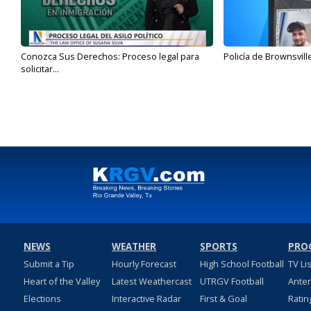
Conozca Sus Derechos: Proceso legal para
Policía de Brownsvill
solicitar...
NEWS
WEATHER
SPORTS
PRO
Submit a Tip
Hourly Forecast
High School Football
TV Li
Heart of the Valley
Latest Weathercast
UTRGV Football
Ante
Elections
Interactive Radar
First & Goal
Ratin