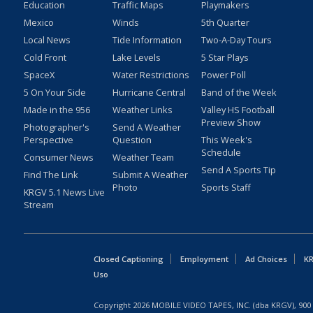
Education
Traffic Maps
Playmakers
Mexico
Winds
5th Quarter
Local News
Tide Information
Two-A-Day Tours
Cold Front
Lake Levels
5 Star Plays
SpaceX
Water Restrictions
Power Poll
5 On Your Side
Hurricane Central
Band of the Week
Made in the 956
Weather Links
Valley HS Football
Preview Show
Photographer's
Send A Weather
Perspective
Question
This Week's
Schedule
Consumer News
Weather Team
Send A Sports Tip
Find The Link
Submit A Weather
Photo
Sports Staff
KRGV 5.1 News Live
Stream
Closed Captioning
Employment
Ad Choices
KR
Uso
Copyright
2026
MOBILE VIDEO TAPES, INC. (dba KRGV), 900 