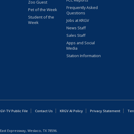
FCC Reports
Zoo Guest
Frequently Asked
Pet of the Week
Questions
Student of the
Jobs at KRGV
Week
News Staff
Sales Staff
Apps and Social
Media
Station Information
GV-TV Public File
Contact Us
KRGV AI Policy
Privacy Statement
Ter
East Expressway, Weslaco, TX 78596.