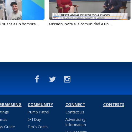
e busca a un hombre...
Mission invita a la comunidad a un...
GRAMMING
COMMUNITY
CONNECT
CONTESTS
stings
Pump Patrol
Contact Us
nnas
5/1 Day
Advertising
Information
gs Guide
Tim's Coats