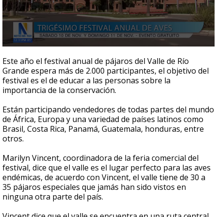
0
seconds
Este año el festival anual de pájaros del Valle de Río
of
Grande espera más de 2.000 participantes, el objetivo del
3
festival es el de educar a las personas sobre la
minutes,
7
importancia de la conservación.
seconds
Están participando vendedores de todas partes del mundo
de África, Europa y una variedad de países latinos como
Brasil, Costa Rica, Panamá, Guatemala, honduras, entre
otros.
Marilyn Vincent, coordinadora de la feria comercial del
festival, dice que el valle es el lugar perfecto para las aves
endémicas, de acuerdo con Vincent, el valle tiene de 30 a
35 pájaros especiales que jamás han sido vistos en
ninguna otra parte del país.
Vincent dice que el valle se encuentra en una ruta central,