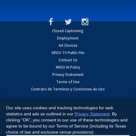
Closed Captioning
Employment
Ad Choices
KRGV-TV Public File
Contact Us
KRGV AI Policy
Privacy Statement
Terms of Use
Contrato de Terminos y Coniciones de Uso
Copyright
2026
MOBILE VIDEO TAPES, INC. (dba KRGV), 900 East
Expressway, Weslaco, TX 78596.
Our site uses cookies and tracking technologies for web
statistics and ads as outlined in our
Privacy Statement
. By
All Rights Reserved. Powered by:
Ruby Shore Software
clicking "OK", you consent to our use of these technologies and
agree to be bound by our Terms of Service (including its Texas
choice of law and exclusive venue provisions).