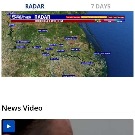
RADAR
7 DAYS
News Video