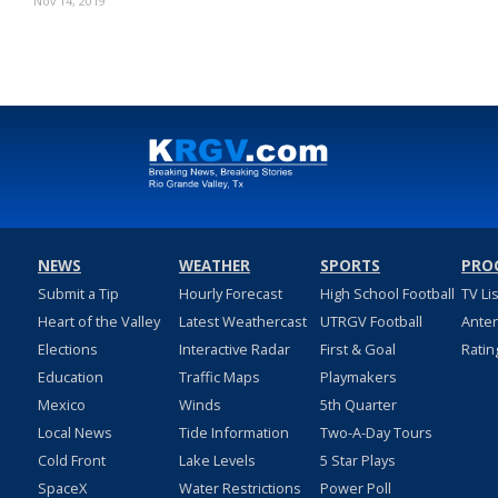
Nov 14, 2019
NEWS
WEATHER
SPORTS
PRO
Submit a Tip
Hourly Forecast
High School Football
TV Li
Heart of the Valley
Latest Weathercast
UTRGV Football
Ante
Elections
Interactive Radar
First & Goal
Ratin
Education
Traffic Maps
Playmakers
Mexico
Winds
5th Quarter
Local News
Tide Information
Two-A-Day Tours
Cold Front
Lake Levels
5 Star Plays
SpaceX
Water Restrictions
Power Poll