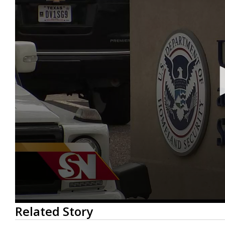
0
Related Story
seconds
of