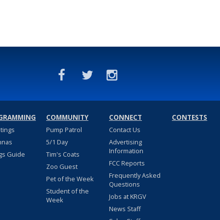
GRAMMING
COMMUNITY
CONNECT
CONTESTS
stings
Pump Patrol
Contact Us
nnas
5/1 Day
Advertising
Information
gs Guide
Tim's Coats
FCC Reports
Zoo Guest
Frequently Asked
Pet of the Week
Questions
Student of the
Jobs at KRGV
Week
News Staff