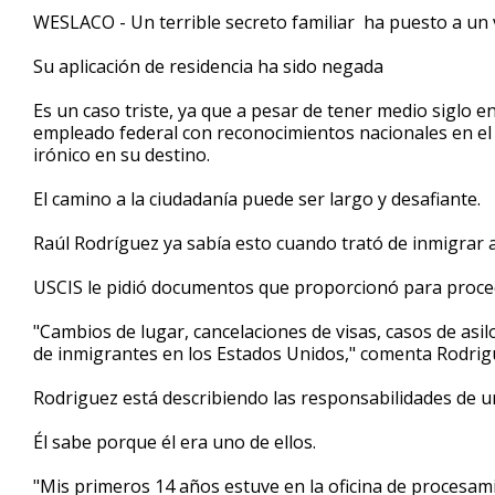
5
WESLACO - Un terrible secreto familiar ha puesto a un v
minutes,
5
Su aplicación de residencia ha sido negada
seconds
Volume
90%
Es un caso triste, ya que a pesar de tener medio siglo e
empleado federal con reconocimientos nacionales en el 
irónico en su destino.
El camino a la ciudadanía puede ser largo y desafiante.
Raúl Rodríguez ya sabía esto cuando trató de inmigra
USCIS le pidió documentos que proporcionó para proce
"Cambios de lugar, cancelaciones de visas, casos de asi
de inmigrantes en los Estados Unidos," comenta Rodrig
Rodriguez está describiendo las responsabilidades de un
Él sabe porque él era uno de ellos.
"Mis primeros 14 años estuve en la oficina de procesam