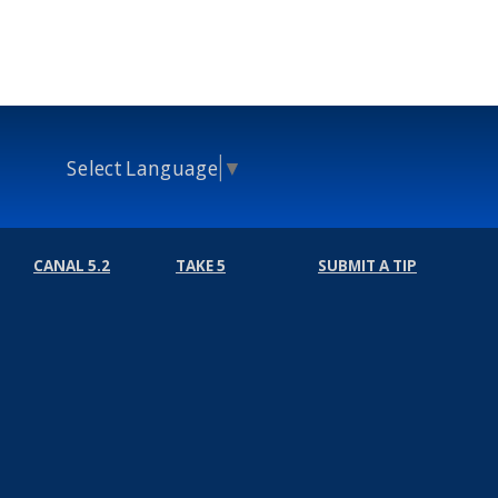
Select Language
▼
CANAL 5.2
TAKE 5
SUBMIT A TIP