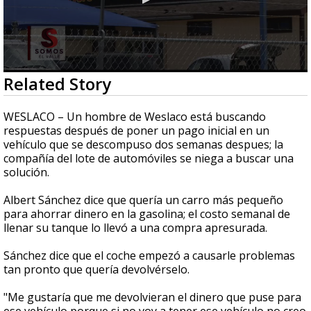
0
Related Story
seconds
of
2
WESLACO – Un hombre de Weslaco está buscando
minutes,
respuestas después de poner un pago inicial en un
47
vehículo que se descompuso dos semanas despues;
la
seconds
compañía del lote de automóviles se niega a buscar una
solución.
Albert Sánchez dice que quería un carro más pequeño
para ahorrar dinero en la gasolina;
el costo semanal de
llenar su tanque lo llevó a una compra apresurada.
Sánchez dice que el coche empezó a causarle problemas
tan pronto que quería devolvérselo.
"Me gustaría que me devolvieran el dinero que puse para