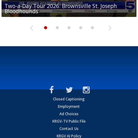
Two-a-Day Tour 2026: Brownsville St. Joseph
Two-a-Day Tour 2026: St. Joseph Academy
Sit-down interview with UTRGV wide receiver
Bloodhounds
Bloodhounds
Two-a-Day Tour 2026: Sharyland Rattlers
Tavian Cord
Two-a-Day Tour 2026: Raymondville Bearkats
Closed Captioning
Employment
Ad Choices
KRGV-TV Public File
Contact Us
KRGV AI Policy