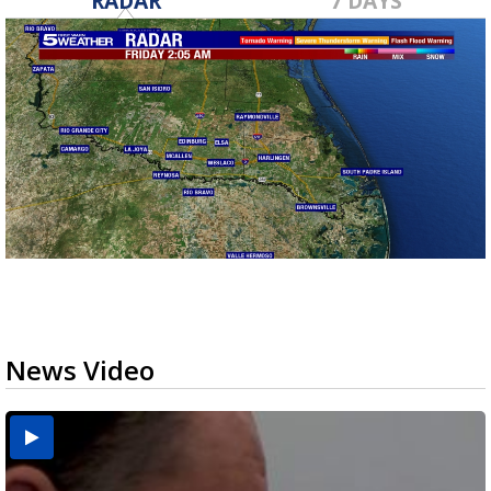
RADAR
7 DAYS
News Video