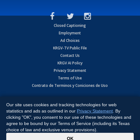
Closed Captioning
Employment
Ad Choices
KRGV-TV Public File
Contact Us
KRGV AI Policy
Privacy Statement
Terms of Use
Contrato de Terminos y Coniciones de Uso
Copyright
2026
MOBILE VIDEO TAPES, INC. (dba KRGV), 900 East
Expressway, Weslaco, TX 78596.
Our site uses cookies and tracking technologies for web
statistics and ads as outlined in our
Privacy Statement
. By
All Rights Reserved. Powered by:
Ruby Shore Software
clicking "OK", you consent to our use of these technologies and
agree to be bound by our Terms of Service (including its Texas
choice of law and exclusive venue provisions).
x
OK