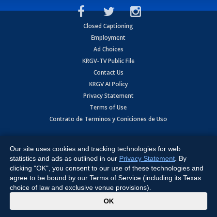
Closed Captioning
Employment
Ad Choices
KRGV-TV Public File
Contact Us
KRGV AI Policy
Privacy Statement
Terms of Use
Contrato de Terminos y Coniciones de Uso
Copyright
2026
MOBILE VIDEO TAPES, INC. (dba KRGV), 900 East
Expressway, Weslaco, TX 78596.
Our site uses cookies and tracking technologies for web
statistics and ads as outlined in our
Privacy Statement
. By
All Rights Reserved. Powered by:
Ruby Shore Software
clicking "OK", you consent to our use of these technologies and
agree to be bound by our Terms of Service (including its Texas
choice of law and exclusive venue provisions).
x
OK