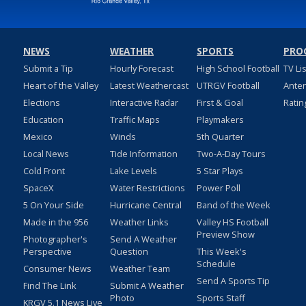
NEWS
WEATHER
SPORTS
PRO
Submit a Tip
Hourly Forecast
High School Football
TV Li
Heart of the Valley
Latest Weathercast
UTRGV Football
Ante
Elections
Interactive Radar
First & Goal
Ratin
Education
Traffic Maps
Playmakers
Mexico
Winds
5th Quarter
Local News
Tide Information
Two-A-Day Tours
Cold Front
Lake Levels
5 Star Plays
SpaceX
Water Restrictions
Power Poll
5 On Your Side
Hurricane Central
Band of the Week
Made in the 956
Weather Links
Valley HS Football
Preview Show
Photographer's
Send A Weather
Perspective
Question
This Week's
Schedule
Consumer News
Weather Team
Send A Sports Tip
Find The Link
Submit A Weather
Photo
Sports Staff
KRGV 5.1 News Live