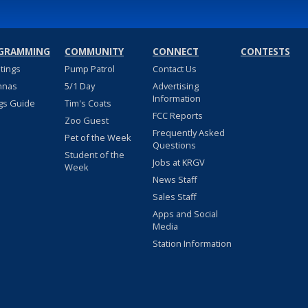
GRAMMING
COMMUNITY
CONNECT
CONTESTS
stings
Pump Patrol
Contact Us
nnas
5/1 Day
Advertising
Information
gs Guide
Tim's Coats
FCC Reports
Zoo Guest
Frequently Asked
Pet of the Week
Questions
Student of the
Jobs at KRGV
Week
News Staff
Sales Staff
Apps and Social
Media
Station Information