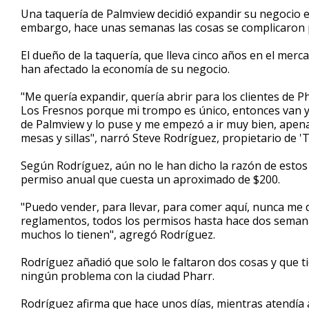
3
Una taquería de Palmview decidió expandir su negocio 
minutes,
embargo, hace unas semanas las cosas se complicaron p
55
seconds
Volume
90%
El dueño de la taquería, que lleva cinco años en el mer
han afectado la economía de su negocio.
"Me quería expandir, quería abrir para los clientes de 
Los Fresnos porque mi trompo es único, entonces van y 
de Palmview y lo puse y me empezó a ir muy bien, apena
mesas y sillas", narró Steve Rodríguez, propietario de 
Según Rodríguez, aún no le han dicho la razón de estos c
permiso anual que cuesta un aproximado de $200.
"Puedo vender, para llevar, para comer aquí, nunca me d
reglamentos, todos los permisos hasta hace dos semana
muchos lo tienen", agregó Rodríguez.
Rodríguez añadió que solo le faltaron dos cosas y que 
ningún problema con la ciudad Pharr.
Rodríguez afirma que hace unos días, mientras atendía a 