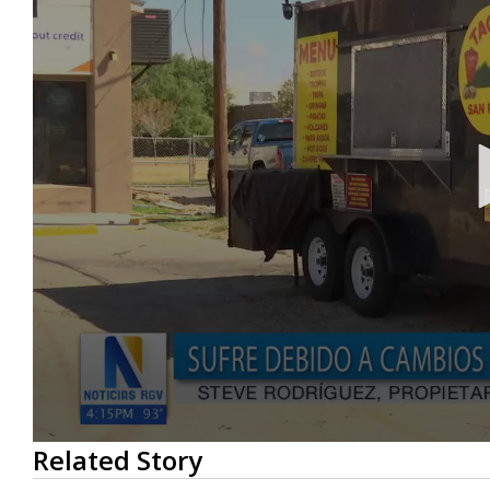
0
Related Story
seconds
of