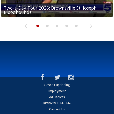
Two-a-Day Tour 2026: Brownsville St. Joseph
Two-a-Day Tour 2026: St. Joseph Academy
Sit-down interview with UTRGV wide receiver
Bloodhounds
Bloodhounds
Two-a-Day Tour 2026: Sharyland Rattlers
Tavian Cord
Two-a-Day Tour 2026: Raymondville Bearkats
Closed Captioning
Employment
Ad Choices
KRGV-TV Public File
Contact Us