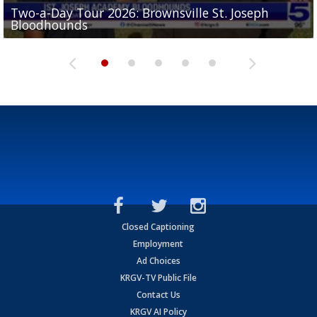
Two-a-Day Tour 2026: Brownsville St. Joseph
Two-a-Day Tour 2026: St. Joseph Academy
Sit-down interview with UTRGV wide receiver
Bloodhounds
Bloodhounds
Two-a-Day Tour 2026: Sharyland Rattlers
Tavian Cord
Two-a-Day Tour 2026: Raymondville Bearkats
Closed Captioning
Employment
Ad Choices
KRGV-TV Public File
Contact Us
KRGV AI Policy