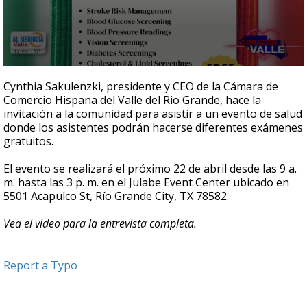
0
seconds
Cynthia Sakulenzki, presidente y CEO de la Cámara de
of
Comercio Hispana del Valle del Rio Grande, hace la
3
invitación a la comunidad para asistir a un evento de salud
minutes,
29
donde los asistentes podrán hacerse diferentes exámenes
seconds
gratuitos.
El evento se realizará el próximo 22 de abril desde las 9 a.
m. hasta las 3 p. m. en el Julabe Event Center ubicado en
5501 Acapulco St, Río Grande City, TX 78582.
Vea el video para la entrevista completa.
Report a Typo