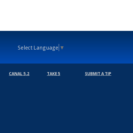
Select Language
▼
CANAL 5.2
TAKE 5
SUBMIT A TIP