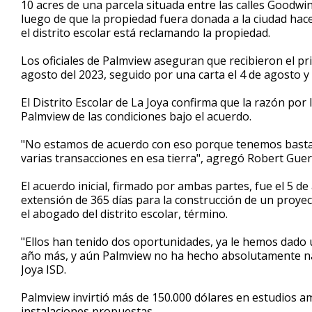
10 acres de una parcela situada entre las calles Goodw
of
luego de que la propiedad fuera donada a la ciudad hace
2
el distrito escolar está reclamando la propiedad.
minutes,
54
seconds
Volume
Los oficiales de Palmview aseguran que recibieron el pri
90%
agosto del 2023, seguido por una carta el 4 de agosto y 
El Distrito Escolar de La Joya confirma que la razón por
Palmview de las condiciones bajo el acuerdo.
"No estamos de acuerdo con eso porque tenemos bastan
varias transacciones en esa tierra", agregó Robert Gue
El acuerdo inicial, firmado por ambas partes, fue el 5 d
extensión de 365 días para la construcción de un proye
el abogado del distrito escolar, término.
"Ellos han tenido dos oportunidades, ya le hemos dado 
año más, y aún Palmview no ha hecho absolutamente na
Joya ISD.
Palmview invirtió más de 150.000 dólares en estudios am
instalaciones propuestas.