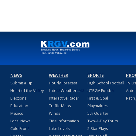
NEWS
WEATHER
SPORTS
PRO
Submit a Tip
Hourly Forecast
High School Football
TV Li
Heart of the Valley
Latest Weathercast
UTRGV Football
Ante
Elections
Interactive Radar
First & Goal
Ratin
Education
Traffic Maps
Playmakers
Mexico
Winds
5th Quarter
Local News
Tide Information
Two-A-Day Tours
Cold Front
Lake Levels
5 Star Plays