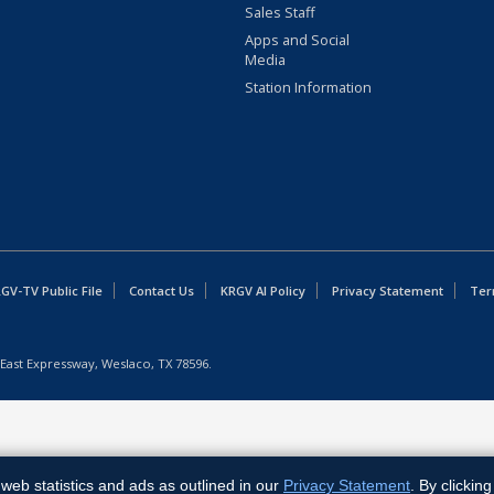
Sales Staff
Apps and Social
Media
Station Information
GV-TV Public File
Contact Us
KRGV AI Policy
Privacy Statement
Ter
East Expressway, Weslaco, TX 78596.
web statistics and ads as outlined in our
Privacy Statement
. By clickin