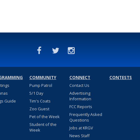
GRAMMING
COMMUNITY
CONNECT
CONTESTS
stings
Pump Patrol
Contact Us
nnas
5/1 Day
Advertising
Information
gs Guide
Tim's Coats
FCC Reports
Zoo Guest
Frequently Asked
Pet of the Week
Questions
Student of the
Jobs at KRGV
Week
News Staff