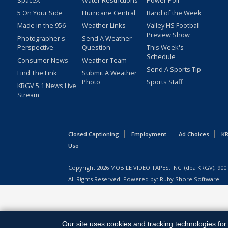
SpaceX
Water Restrictions
Power Poll
5 On Your Side
Hurricane Central
Band of the Week
Made in the 956
Weather Links
Valley HS Football
Preview Show
Photographer's
Send A Weather
Perspective
Question
This Week's
Schedule
Consumer News
Weather Team
Send A Sports Tip
Find The Link
Submit A Weather
Photo
Sports Staff
KRGV 5.1 News Live
Stream
Closed Captioning
Employment
Ad Choices
KR
Uso
Copyright
2026
MOBILE VIDEO TAPES, INC. (dba KRGV), 900 
All Rights Reserved. Powered by:
Ruby Shore Software
Our site uses cookies and tracking technologies for 