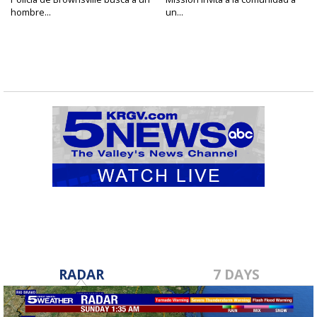
hombre...
un...
RADAR
7 DAYS