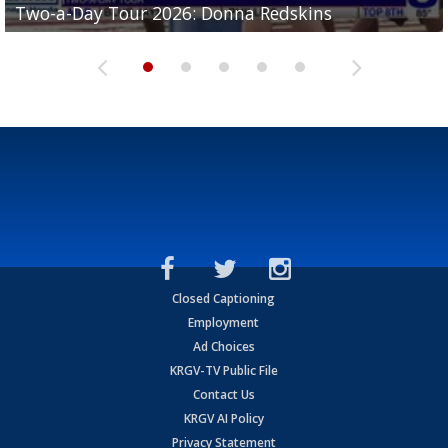
Two-a-Day Tour 2026: Donna Redskins
Two-a-Day Tour 2026: Brownsville Pace Vikings
Two-a-Day Tour 2026: La Joya Coyotes
Two-a-Day Tour 2026: Rio Hondo Bobcats
Bloodhounds
Closed Captioning
Employment
Ad Choices
KRGV-TV Public File
Contact Us
KRGV AI Policy
Privacy Statement