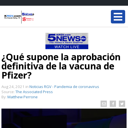
¿Qué supone la aprobación
definitiva de la vacuna de
Pfizer?
Aug 24, 2021
in
Noticias RGV - Pandemia de coronavirus
Source:
The Associated Press
By:
Matthew Perrone