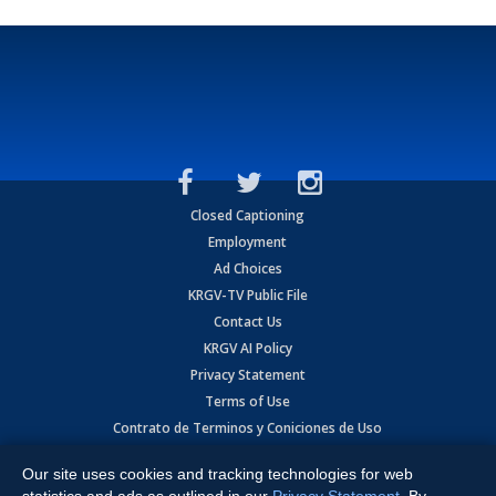
Closed Captioning
Employment
Ad Choices
KRGV-TV Public File
Contact Us
KRGV AI Policy
Privacy Statement
Terms of Use
Contrato de Terminos y Coniciones de Uso
Our site uses cookies and tracking technologies for web
Copyright
2026
MOBILE VIDEO TAPES, INC. (dba KRGV), 900 East
Expressway, Weslaco, TX 78596.